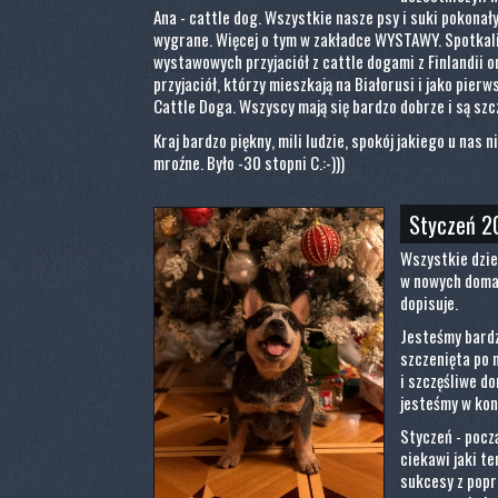
Ana - cattle dog. Wszystkie nasze psy i suki pokonał
wygrane. Więcej o tym w zakładce WYSTAWY. Spotkal
wystawowych przyjaciół z cattle dogami z Finlandii 
przyjaciół, którzy mieszkają na Białorusi i jako pierw
Cattle Doga. Wszyscy mają się bardzo dobrze i są szcz
Kraj bardzo piękny, mili ludzie, spokój jakiego u nas n
mroźne. Było -30 stopni C.:-)))
Styczeń 2
Wszystkie dzie
w nowych domac
dopisuje.
Jesteśmy bardz
szczenięta po 
i szczęśliwe d
jesteśmy w kon
Styczeń - pocz
ciekawi jaki te
sukcesy z poprz