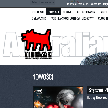
Powered by
Translate
Ta strona używa ciasteczek (cookies), dzię
O HODOWLI
NOWOŚCI
O RASIE
"ACD RUTKOWSCY"
"ACD-F
CIEKAWOSTKI
"ACD TRANSPORT LOTNICZY I DROGOWY"
COURSIN
NOWOŚCI
Styczeń 2
Happy New Yea