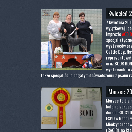
Kwiecień 
7 kwietnia 201
wyjątkowej i p
imprezie
ACD B
specjalistyczn
wystawców ora
Cattle Dog. Na
reprezentowały:
oraz BOUR BON.
wystawach to w
także specjaliści o bogatym doświadczeniu z psami r
Marzec 2
Marzec to dla 
kolejne sukces
dniach 30-31.
EXPO w Nadarzy
Międzynarodo
(CACIB), na kt