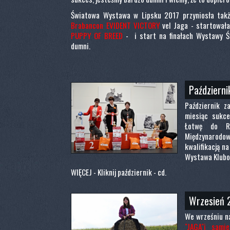
Światowa Wystawa w Lipsku 2017 przyniosła takż
Brabancon EVIDENT VICTORY
vel Jaga - startowała
PUPPY OF BREED
- i start na finałach Wystawy Św
dumni.
Październi
Październik z
miesiąc sukce
Łotwę do Ry
Międzynarod
kwalifikacją n
Wystawa Klubow
WIĘCEJ - Kliknij październik - cd.
Wrzesień 
We wrześniu 
"JAGA"i sami