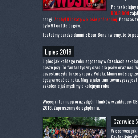
Po raz kolejny
BOUR BON
zają
rangi.
Zdobył II lokatę w klasie pośredniej
. Podczas 
było 91 cattle dogów.
Jesteśmy bardzo dumni z Bour Bona i wiemy, że to poc
Lipiec 2018
Lipiec jak każdego roku spędzamy w Czechach szkoląc,
nasze psy. To fantastyczny czas dla psów oraz nas. 
uczestniczyła także grupa z Polski. Mamy nadzieję, że
będą wracać co roku. Magia jaka tam towarzyszy jest 
szkolenie już myślimy o kolejnym roku.
Więcej informacji oraz zdjęć i filmików w zakładce:
2018. Zapraszamy do oglądania.
Czerwiec 
W czerwcu jak c
Gryfoników. Ws