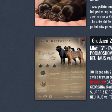
- wszystkie um
lub psów repro
zawierane w Ka
- koszty aktów
podatków pozos
Grudzień 
Miot “G” - E
PODMOSKOVJ
NEUHAUS vel
30 listopada 2
świat trzy, pr
Brabancki
: GA
GEORGINA. Rodz
SJURPRIZ IZ P
NEUHAUS vel “E