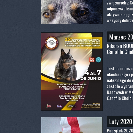
związanych z C
odpoczywaliśmy,
aktywnie spędz
wszyscy dobrze
Marzec 2
Rikoran BOU
Canofilo Chol
Jest nam niezm
ukochanego i 
należącego do 
zostało wybra
Rasowych w Me
Canofilo Cholol
Luty 2020
Początek 2020 