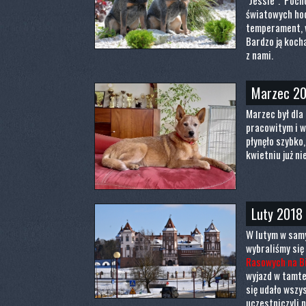
"Jessie". Pocho
światowych hodo
temperament, w
Bardzo ją kocha
z nami.
Marzec 2
Marzec był dla
pracowitym i w
płynęło szybko, 
kwietniu już ni
Luty 2018
W lutym w samy
wybraliśmy się
Rasowych na Bi
wyjazd w tamte
się udało wszy
uczestniczyli 