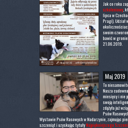
Jak co roku z
szkoleniowy
, 
lipca w Czecha
Pragi). Udział 
okolicznościac
swoim czworono
bawić w gronie
21.06.2019.
Maj 2019
To niesamowite
Nasza cudowna 
miesięcy i nie 
swoją inteligen
zdążyła już wzi
Psów Rasowych
Wystawie Psów Rasowych w Nadarzynie, zajmując pie
szczeniąt i uzyskując tytuły
Najpiękniejszego Szczeni