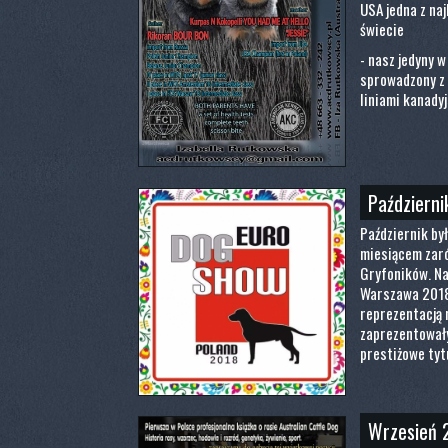
USA jedna z na
świecie
- nasz jedyny 
sprowadzony z 
liniami kanady
Październi
Październik by
miesiącem zaró
Gryfoników. N
Warszawa 2018
reprezentacją 
zaprezentowały
prestiżowe tyt
Wrzesień 