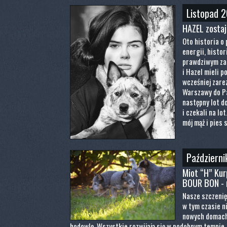
Listopad 
HAZEL zostaj
Oto historia o 
energii, histori
prawdziwym za
i Hazel mieli p
wcześniej zarez
Warszawy do Pa
następny lot d
i czekali na lo
mój mąż i pies 
Październi
Miot “H” Ku
BOUR BON - 
Nasze szczenięt
w tym czasie n
nowych domach,
hodowlę. Wszystkie rozwijają się w podobnym tempie,