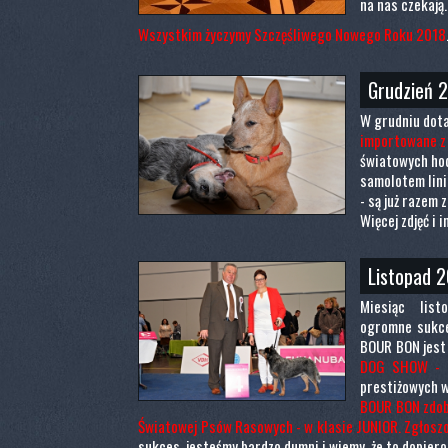
na nas czekają
Wszystkim życzymy Szczęśliwego Nowego Roku 2018
Grudzień 
W grudniu dota
importowane z
światowych ho
samolotem lini
- są już razem 
Więcej zdjęć i 
Listopad 2
Miesiąc list
ogromne sukce
BOUR BON jest
DOG SHOW - 
prestiżowych w
BOUR BON zdob
Światowej Psów Rasowych - w klasie JUNIOR. Zgłoszo
sukces, jesteśmy bardzo dumni i wiemy, że to dopiero 