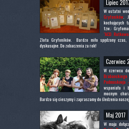
Lipiec 201
W ostatni wee
Gryfoników
. 
kochających t
tzw.: Gryfoma
"ACD Rutkows
Zlotu Gryfoników. Bardzo miło spędzony czas, w
dyskusujne. Do zobaczenia za rok!
Czerwiec 
W czerwcu do
Brabanckiego
Podmoskovja 
wspaniała i 
mocnym chara
Bardzo się cieszymy i zapraszamy do śledzenia naszej
Maj 2017
W maju dołąc