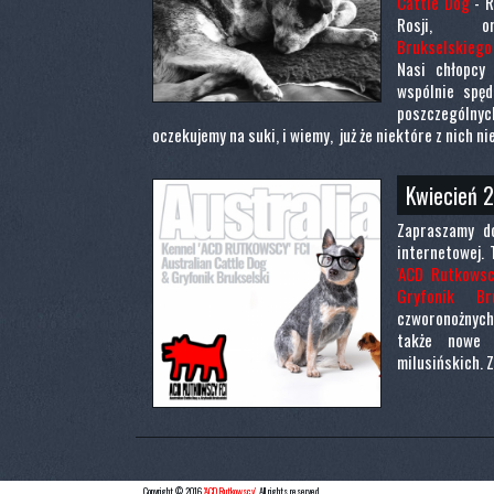
Cattle Dog
- R
Rosji,
Brukselskieg
Nasi chłopcy 
wspólnie spęd
poszczegól
oczekujemy na suki, i wiemy, już że niektóre z nich 
Kwiecień 
Zapraszamy do
internetowej. 
'ACD Rutkowsc
Gryfonik Bru
czworonożnych 
także nowe 
milusińskich. 
Copyright © 2016
'ACD Rutkowscy'
. All rights reserved.