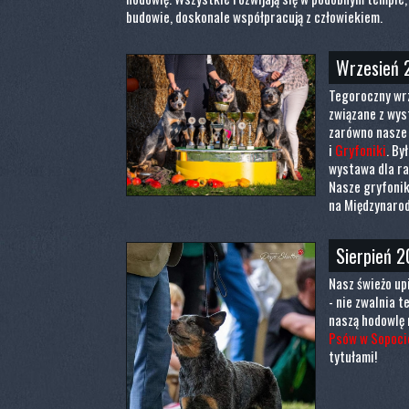
budowie, doskonale współpracują z człowiekiem.
Wrzesień 
Tegoroczny wrz
związane z wys
zarówno nasze
i
Gryfoniki
. By
wystawa dla ra
Nasze gryfonik
na Międzynaro
Sierpień 2
Nasz świeżo up
- nie zwalnia 
naszą hodowlę
Psów w Sopoci
tytułami!