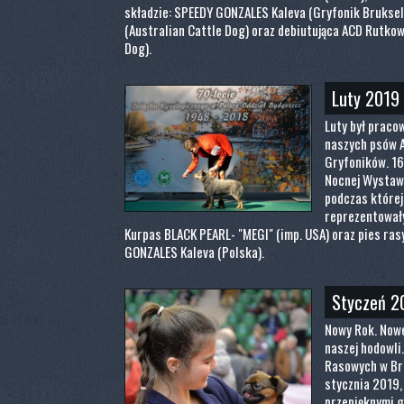
składzie: SPEEDY GONZALES Kaleva (Gryfonik Bruksel
(Australian Cattle Dog) oraz debiutująca ACD Rutko
Dog).
Luty 2019
Luty był praco
naszych psów A
Gryfoników. 16
Nocnej Wystaw
podczas której
reprezentowały
Kurpas BLACK PEARL- "MEGI" (imp. USA) oraz pies ras
GONZALES Kaleva (Polska).
Styczeń 2
Nowy Rok. Nowe
naszej hodowli
Rasowych w Bro
stycznia 2019,
przepięknymi 