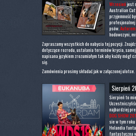
Wrzesień
jest 
Australian Cat
przyjemność by
profesjonalnej 
psów.
Autorem 
hodowczyni, mi
Zapraszamy wszystkich do nabycia tej pozycji. Znajdz
dotyczące rozrodu, ustalania terminów krycia, samej c
napisana językiem zrozumiałym tak aby każdy mógł cz
się.
Zamówienia prosimy składać jak w załączonej ulotce. :
Sierpień 2
Sierpień to mi
Uczestniczyliśm
najbardziej pr
DOG SHOW 201
sie w tym roku
Holandia fantas
fantastyczna 