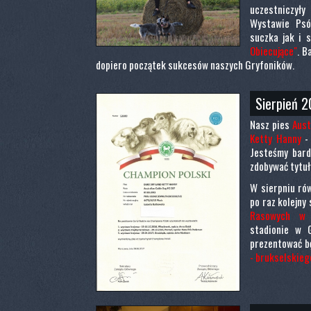
uczestniczył
Wystawie Psó
suczka jak i 
Obiecujące"
. B
dopiero początek sukcesów naszych Gryfoników.
Sierpień 2
Nasz pies
Aust
Ketty Hanny
-
Jesteśmy bard
zdobywać tytuł
W sierpniu rów
po raz kolejn
Rasowych w 
stadionie w 
prezentować b
- brukselskieg