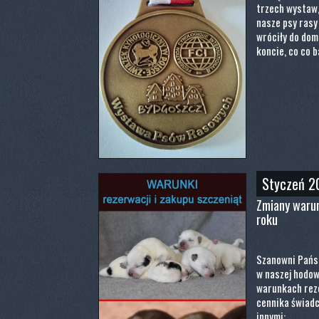
trzech wystaw,
nasze psy rasy
wróciły do dom
koncie, co co 
Styczeń 2
Zmiany warun
roku
Szanowni Pańs
w naszej hodow
warunkach rezer
cennika świadc
innymi: