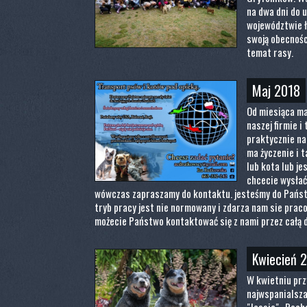
na dwa dni do 
województwie ł
swoją obecnośc
temat rasy.
Maj 2018
Od miesiąca ma
naszej firmie 
praktycznie na 
ma życzenie i 
lub kota lub j
chcecie wysłać
wówczas zapraszamy do kontaktu. jesteśmy do Państ
tryb pracy jest nie normowany i zdarza nam sie pra
możecie Państwo kontaktować się z nami przez całą 
Kwiecień 
W kwietniu prz
najwspanialsza