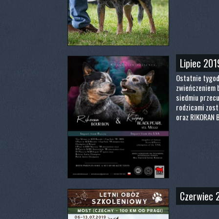
Lipiec 201
Ostatnie tygodn
zwieńczeniem b
siedmiu przecu
rodzicami zost
oraz RIKORAN 
Czerwiec 