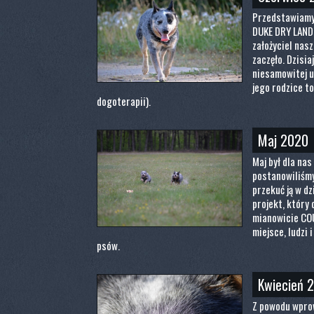
Przedstawiamy
DUKE DRY LAND 
założyciel nasz
zaczęło. Dzisia
niesamowitej u
jego rodzice t
dogoterapii).
Maj 2020
Maj był dla na
postanowiliśmy
przekuć ją w d
projekt, który
mianowicie CO
miejsce, ludzi 
psów.
Kwiecień 
Z powodu wpro