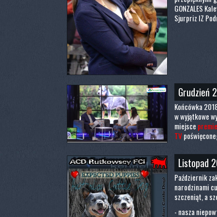
GONZALES Kale
Sjurpriz IZ Po
Grudzień 
Końcówka 2018 
w wyjątkowe wy
miejsce
premie
TV
poświęcone
Listopad 
Październik zak
narodzinami cu
szczeniąt, a sz
- nasza niepow